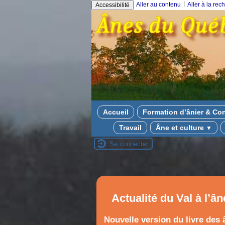
|
Aller au contenu
Aller à la rec
Accessibilité
Accueil
Formation d’ânier & Co
Travail
Âne et culture
▼
Se connecter
Actualité du Val à l’ân
Nouvelle version du livre des