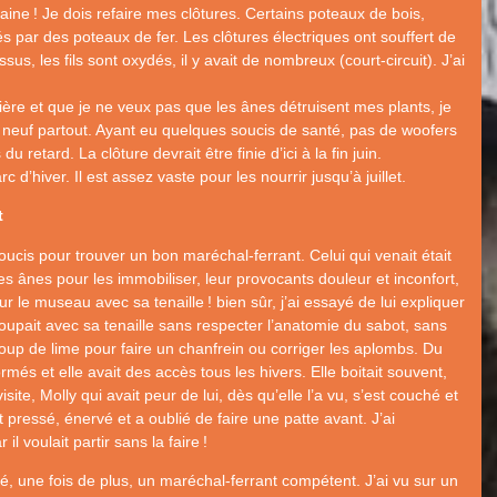
maine
! Je dois refaire mes clôtures. Certains poteaux de bois,
s par des poteaux de fer. Les clôtures électriques ont souffert de
us, les fils sont oxydés, il y avait de nombreux (court-circuit). J’ai
.
ère et que je ne veux pas que les ânes détruisent mes plants, je
il neuf partout. Ayant eu quelques soucis de santé, pas de woofers
 retard. La clôture devrait être finie d’ici à la fin juin.
 d’hiver. Il est assez vaste pour les nourrir jusqu’à juillet.
t
ucis pour trouver un bon maréchal-ferrant. Celui qui venait était
 des ânes pour les immobiliser, leur provocants douleur et inconfort,
sur le museau avec sa tenaille
! bien sûr, j’ai essayé de lui expliquer
coupait avec sa tenaille sans respecter l’anatomie du sabot, sans
oup de lime pour faire un chanfrein ou corriger les aplombs. Du
més et elle avait des accès tous les hivers. Elle boitait souvent,
ite, Molly qui avait peur de lui, dès qu’elle l’a vu, s’est couché et
ait pressé, énervé et a oublié de faire une patte avant. J’ai
 il voulait partir sans la faire
!
hé, une fois de plus, un maréchal-ferrant compétent. J’ai vu sur un