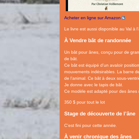
Acheter en ligne sur Amazon
Le livre est aussi disponible au Val à l
À Vendre bât de randonnée
Un bât pour ânes, conçu pour de grand
de bât.
Ce bât est équipé d’un avaloir positio
mouvements indésirables. La barre de 
de l’animal. Ce bât à deux sous-ventriè
Je donne avec le tapis de bât.
Ce modèle est adapté pour des ânes 
350 $ pour tout le lot
Stage de découverte de l’âne
C’est fini pour cette année.
À venir chronique des ânes