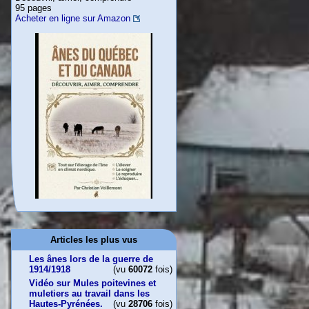
95 pages
Acheter en ligne sur Amazon
Articles les plus vus
Les ânes lors de la guerre de
1914/1918
(vu
60072
fois)
Vidéo sur Mules poitevines et
muletiers au travail dans les
Hautes-Pyrénées.
(vu
28706
fois)