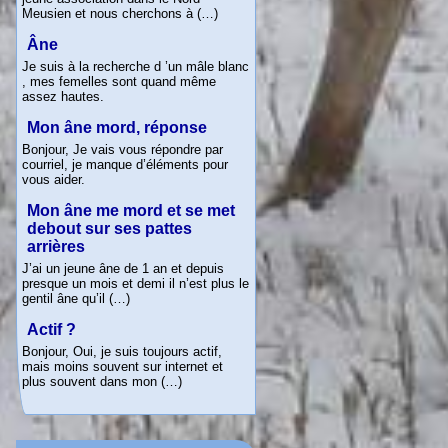
Meusien et nous cherchons à (…)
Âne
Je suis à la recherche d ’un mâle blanc
, mes femelles sont quand même
assez hautes.
Mon âne mord, réponse
Bonjour, Je vais vous répondre par
courriel, je manque d’éléments pour
vous aider.
Mon âne me mord et se met
debout sur ses pattes
arrières
J’ai un jeune âne de 1 an et depuis
presque un mois et demi il n’est plus le
gentil âne qu’il (…)
Actif
?
Bonjour, Oui, je suis toujours actif,
mais moins souvent sur internet et
plus souvent dans mon (…)