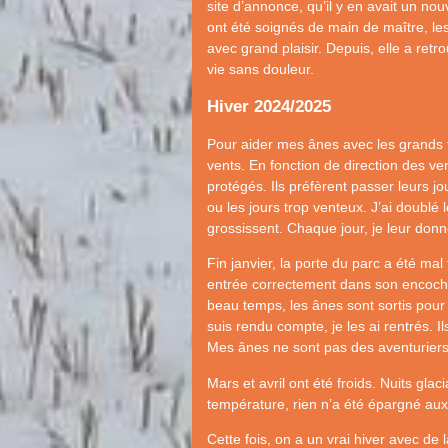
site d’annonce, qu’il y en avait un n
ont été soignés de main de maître, les
avec grand plaisir. Depuis, elle a retr
vie sans douleur.
Hiver 2024/2025
Pour aider mes ânes avec les grands f
vents. En fonction de direction des ve
protégés. Ils préfèrent passer leurs jou
ou les jours trop venteux. J’ai doublé l
grossissent. Chaque jour, je leur donn
Fin janvier, la porte du parc a été mal
entrée correctement dans son encoche, 
beau temps, les ânes sont sortis pour 
suis rendu compte, je les ai rentrés. I
Mes ânes ne sont pas des aventuriers, 
Mars et avril ont été froids. Nuits gl
température, rien n’a été épargné aux
Cette fois, on a un vrai hiver avec de 