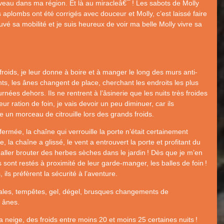
ouveau dans ma région. Et là au miracleâ€¯
! Les sabots de Molly
 aplombs ont été corrigés avec douceur et Molly, c’est laissé faire
ouvé sa mobilité et je suis heureux de voir ma belle Molly vivre sa
roids, je leur donne à boire et à manger le long des murs anti-
nts, les ânes changent de place, cherchant les endroits les plus
rnées dehors. Ils ne rentrent à l’âsinerie que les nuits très froides
eur ration de foin, je vais devoir un peu diminuer, car ils
e un morceau de citrouille lors des grands froids.
 fermée, la chaîne qui verrouille la porte n’était certainement
la chaîne a glissé, le vent a entrouvert la porte et profitant du
aller brouter des herbes sèches dans le jardin
! Dès que je m’en
ls sont restés à proximité de leur garde-manger, les balles de foin
!
ils préfèrent la sécurité à l’aventure.
aciales, tempêtes, gel, dégel, brusques changements de
 ânes.
la neige, des froids entre moins 20 et moins 25 certaines nuits
!