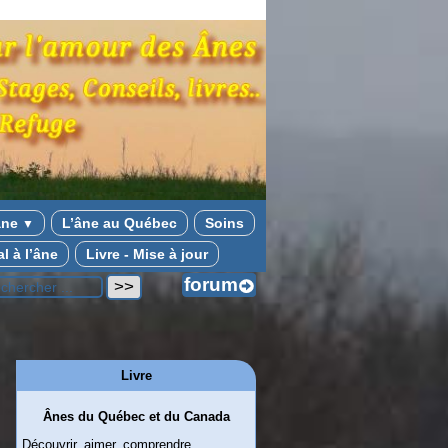
 âne
L’âne au Québec
Soins
▼
l à l’âne
Livre - Mise à jour
Livre
Ânes du Québec et du Canada
Découvrir, aimer, comprendre