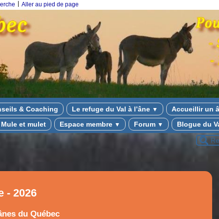
|
herche
Aller au pied de page
nseils & Coaching
Le refuge du Val à l’âne
Accueillir un
▼
Mule et mulet
Espace membre
Forum
Blogue du Va
▼
▼
e - 2026
 ânes du Québec