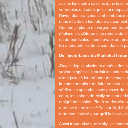
avions les quatre saisons dans la se
vermoulus ont cédé, je les ai remplacé
l’hiver, des branches sont tombées dess
donc décidé de les refaire au complet
Comme je plante un verger, une érabli
déplace les clôtures et je remets du f
ou de bénévoles, mes travaux ont pris du
En attendant, les ânes sont dans le parc
De l’importance du Maréchal ferran
J’avais depuis plusieurs années des so
vraiment spécial, il tordait les pattes
allant jusqu’à leur donner des coups 
la bonne manière de faire en vain. Il 
vérifier les aplombs, sans passer de c
coup, les sabots de Molly se sont défor
malgré mes soins. Pire à sa dernière vis
a refusé de se lever
! Ce jour-là, il ét
fortement insisté pour qu’il la fasse, car
Aussi traumatisé que Molly, j’ai cherc