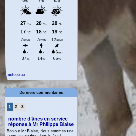
meteoblue
Derniers commentaires
1
2
3
nombre d’ânes en service
réponse à Mr Philippe Blaise
Bonjour Mr Blaise, Nous sommes une
jeune association dans le Nord