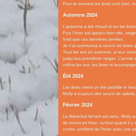
Pour le moment les ânes vont bien, mais
Automne 2024
L’automne a été chaud et les les ânes
Puis l’hiver est apparu bien vite, neig
froid que ces dernières années.
Je n’ai commencé à nourrir les ânes
Tous les ans en automne, je leur ouvr
jusqu’aux premières neiges. L’année e
colline les voir, les ânes m’accompagn
Été 2024
Les ânes vivent un été paisible et heu
Molly a toujours des soucis de sabots, 
Février 2024
Le Maréchal-ferrant est venu. Molly a
de soucis en hiver, surtout quand il y 
contre, profitent de l’hiver avec une s