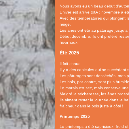
Nous avons eu un beau début d’automn
L’hiver est arrivé tôtÂ : novembre a ét
Avec des températures qui plongent la
neige.
Les ânes ont été au pâturage jusqu’à 
Début décembre, ils ont préféré rester
hivernaux.
Été 2025
Il fait chaud
!
Il y a des canicules qui se succèdent s
Les pâturages sont desséchés, mes pâ
Les bois, par contre, sont plus humides
Le marais est sec, mais conserve une 
Malgré la sécheresse, les ânes prospè
Ils aiment rester la journée dans le ha
fraîcheur dans le bois juste à côté
!
Printemps 2025
Le printemps a été capricieux, froid et